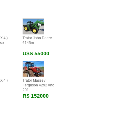
X 4 )
Trator John Deere
se
6145m
U$s 55000
X 4 )
Trator Massey
Ferguson 4292 Ano
201
R$ 152000