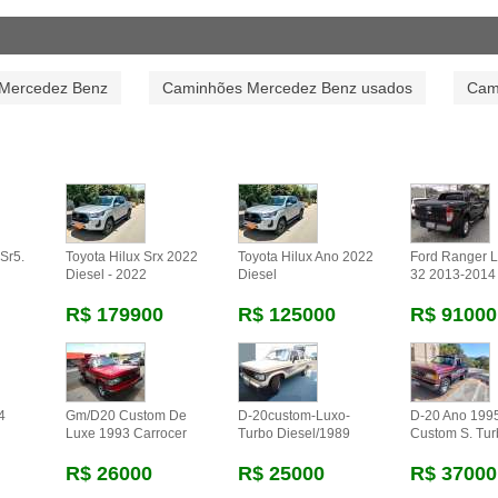
Mercedez Benz
Caminhões Mercedez Benz usados
Cam
.sr5.
Toyota Hilux Srx 2022
Toyota Hilux Ano 2022
Ford Ranger L
Diesel - 2022
Diesel
32 2013-2014 
R$ 179900
R$ 125000
R$ 91000
4
Gm/d20 Custom De
D-20custom-Luxo-
D-20 Ano 199
Luxe 1993 Carrocer
Turbo Diesel/1989
Custom S. Tur
R$ 26000
R$ 25000
R$ 37000