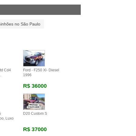
inhões no São Paulo
td Cd4
Ford - F250 Xl- Diesel
.
1996
R$ 36000
5
D20 Custom S
bo, Luxo
R$ 37000