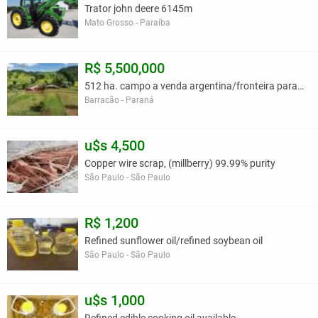
Trator john deere 6145m
Mato Grosso - Paraíba
R$ 5,500,000
512 ha. campo a venda argentina/fronteira parana.
Barracão - Paraná
u$s 4,500
Copper wire scrap, (millberry) 99.99% purity
São Paulo - São Paulo
R$ 1,200
Refined sunflower oil/refined soybean oil
São Paulo - São Paulo
u$s 1,000
Refined edible cooking oil available