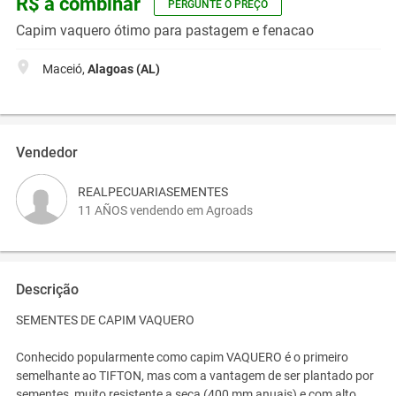
R$ a combinar
PERGUNTE O PREÇO
Capim vaquero ótimo para pastagem e fenacao
Maceió,
Alagoas (AL)
Vendedor
REALPECUARIASEMENTES
11 AÑOS vendendo em Agroads
Descrição
SEMENTES DE CAPIM VAQUERO
Conhecido popularmente como capim VAQUERO é o primeiro
semelhante ao TIFTON, mas com a vantagem de ser plantado por
sementes, muito resistente a seca (400 mm anuais) e com alto