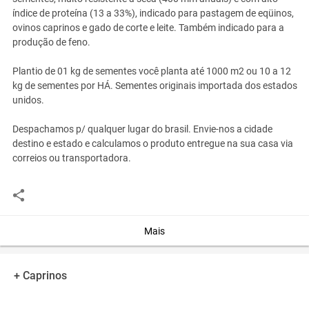
índice de proteína (13 a 33%), indicado para pastagem de eqüinos,
ovinos caprinos e gado de corte e leite. Também indicado para a
produção de feno.
Plantio de 01 kg de sementes você planta até 1000 m2 ou 10 a 12
kg de sementes por HÁ. Sementes originais importada dos estados
unidos.
Despachamos p/ qualquer lugar do brasil. Envie-nos a cidade
destino e estado e calculamos o produto entregue na sua casa via
correios ou transportadora.
A REALPECUARIA sementes nacionais e importadas. Atua no
mercado desde 2003 - Regente Feijó - SP contato com Wellington
Fone: 18 3279 40 73 ou celular 18 99711 8881.
Mais
Horário de atendimento: segunda á sexta das 08:00 hrs - 12:00
hrs - 13:00 hrs - 18:00 hrs.
Aos sábados das 08:00 hrs - 12:00 hrs.
+ Caprinos