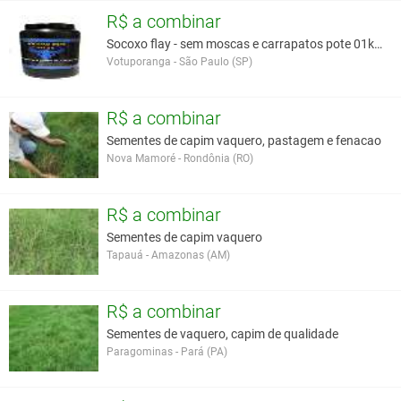
VENDEMOS QUALQUER QUANTIDADE ACIMA DE 01 KG.
R$ a combinar
Temos outras sementes:
Socoxo flay - sem moscas e carrapatos pote 01kg.
Cerva viva sansão do campo;
Votuporanga - São Paulo (SP)
Grama batatais (grama mato grosso);
Grama amendoim forrageiro;
E outras.
R$ a combinar
Sementes de capim vaquero, pastagem e fenacao
Você assume toda a responsabilidade pela cotação deste item. Você acha que
Nova Mamoré - Rondônia (RO)
este anúncio é contra a política de Agroads?
Informar aqui
R$ a combinar
Sementes de capim vaquero
Tapauá - Amazonas (AM)
R$ a combinar
Sementes de vaquero, capim de qualidade
Paragominas - Pará (PA)