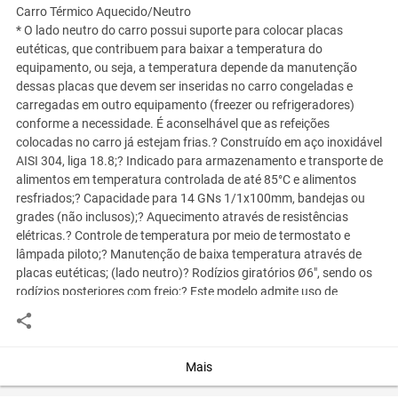
Carro Térmico Aquecido/Neutro
* O lado neutro do carro possui suporte para colocar placas
eutéticas, que contribuem para baixar a temperatura do
equipamento, ou seja, a temperatura depende da manutenção
dessas placas que devem ser inseridas no carro congeladas e
carregadas em outro equipamento (freezer ou refrigeradores)
conforme a necessidade. É aconselhável que as refeições
colocadas no carro já estejam frias.
? Construído em aço inoxidável
AISI 304, liga 18.8;
? Indicado para armazenamento e transporte de
alimentos em temperatura controlada de até 85°C e alimentos
resfriados;
? Capacidade para 14 GNs 1/1x100mm, bandejas ou
grades (não inclusos);
? Aquecimento através de resistências
elétricas.
? Controle de temperatura por meio de termostato e
lâmpada piloto;
? Manutenção de baixa temperatura através de
placas eutéticas; (lado neutro)
? Rodízios giratórios Ø6", sendo os
rodízios posteriores com freio;
? Este modelo admite uso de
bandejas e grades com dimensões equivalentes ao GN 1/1 (530 x
325mm)
Mais
Você assume toda a responsabilidade pela cotação deste item. Você acha que
este anúncio é contra a política de Agroads?
Informar aqui