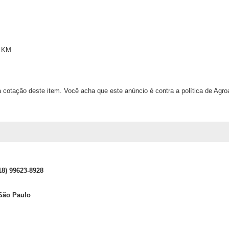
 KM
 cotação deste item. Você acha que este anúncio é contra a política de Agr
18) 99623-8928
 São Paulo