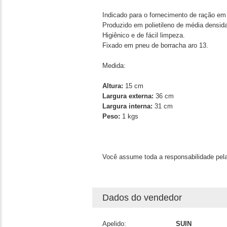
Indicado para o fornecimento de ração em
Produzido em polietileno de média densi
Higiênico e de fácil limpeza.
Fixado em pneu de borracha aro 13.
Medida:
Altura:
15 cm
Largura externa:
36 cm
Largura interna:
31 cm
Peso:
1 kgs
Você assume toda a responsabilidade pela
Dados do vendedor
Apelido:
SUIN