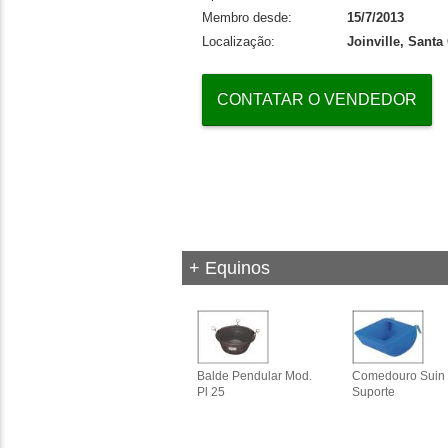
Membro desde:
15/7/2013
Localização:
Joinville, Santa
CONTATAR O VENDEDOR
+ Equinos
Balde Pendular Mod.
Comedouro Suin
Pl 25
Suporte