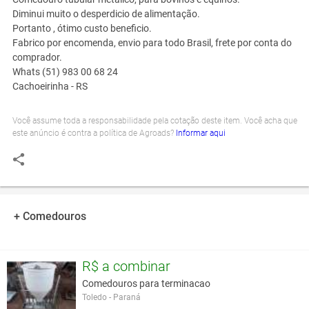
Diminui muito o desperdicio de alimentação.
Portanto , ótimo custo beneficio.
Fabrico por encomenda, envio para todo Brasil, frete por conta do
comprador.
Whats (51) 983 00 68 24
Cachoeirinha - RS
Você assume toda a responsabilidade pela cotação deste item. Você acha que
este anúncio é contra a política de Agroads?
Informar aqui
+ Comedouros
R$ a combinar
Comedouros para terminacao
Toledo - Paraná