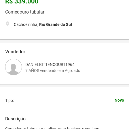
R$ 339.000
Comedouro tubular
Cachoeirinha,
Rio Grande do Sul
Vendedor
DANIELBITTENCOURT1964
7 AÑOS vendendo em Agroads
Novo
Tipo:
Descrição
Comedouro tubular metálico, para bovinos e equinos.