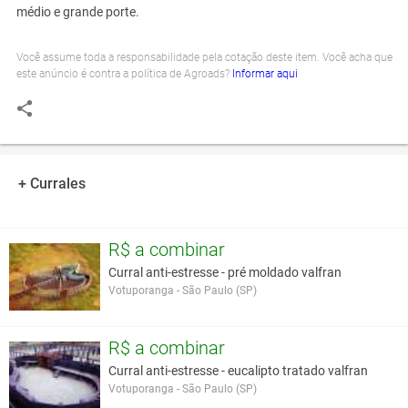
médio e grande porte.
Você assume toda a responsabilidade pela cotação deste item. Você acha que
este anúncio é contra a política de Agroads?
Informar aqui
+ Currales
R$ a combinar
Curral anti-estresse - pré moldado valfran
Votuporanga - São Paulo (SP)
R$ a combinar
Curral anti-estresse - eucalipto tratado valfran
Votuporanga - São Paulo (SP)