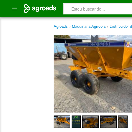
Agroads
›
Maquinaria Agrícola
›
Distribuidor