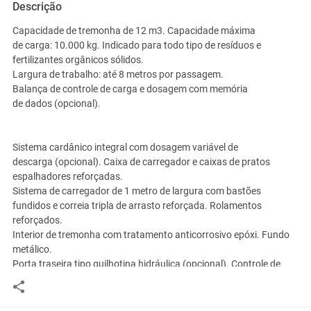
Descrição
Capacidade de tremonha de 12 m3. Capacidade máxima
de carga: 10.000 kg. Indicado para todo tipo de resíduos e
fertilizantes orgânicos sólidos.
Largura de trabalho: até 8 metros por passagem.
Balança de controle de carga e dosagem com memória
de dados (opcional).
Sistema cardânico integral com dosagem variável de
descarga (opcional). Caixa de carregador e caixas de pratos
espalhadores reforçadas.
Sistema de carregador de 1 metro de largura com bastões
fundidos e correia tripla de arrasto reforçada. Rolamentos
reforçados.
Interior de tremonha com tratamento anticorrosivo epóxi. Fundo
metálico.
Porta traseira tipo guilhotina hidráulica (opcional). Controle de
dosagem de descarga.
Mínimos requisitos quanto à potência necessária do trator.
Acoplável a tomada de força de 540 RPM. Junta homocinética e