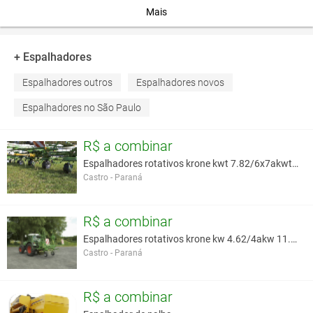
embreagem mecânica incorporadas.
Mais
Pratos espalhadores com paletas de Chapa antidesgaste Hardox
+ Espalhadores
que garantem sua durabilidade.
Espalhadores outros
Espalhadores novos
Excelente acabamento de pintura automotiva com camada dupla
laqueada.
Espalhadores no São Paulo
Eixos reforçados com pontas de eixos desmontáveis.
Pneus 24” e rodas 15,5 x 80 (não inclui calota).
R$ a combinar
Espalhadores rotativos krone kwt 7.82/6x7akwt 2000
Castro - Paraná
Você assume toda a responsabilidade pela cotação deste item. Você acha que
este anúncio é contra a política de Agroads?
Informar aqui
R$ a combinar
Espalhadores rotativos krone kw 4.62/4akw 11.22/10
Castro - Paraná
R$ a combinar