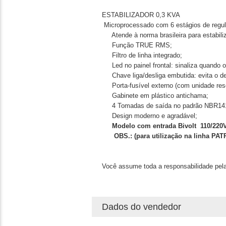
ESTABILIZADOR 0,3 KVA
Microprocessado com 6 estágios de regu
Atende à norma brasileira para estabili
Função TRUE RMS;
Filtro de linha integrado;
Led no painel frontal: sinaliza quando o e
Chave liga/desliga embutida: evita o de
Porta-fusível externo (com unidade reser
Gabinete em plástico antichama;
4 Tomadas de saída no padrão NBR14
Design moderno e agradável;
Modelo com
entrada Bivolt 110/220V
OBS.: (para utilização na linha PA
Você assume toda a responsabilidade pela
Dados do vendedor