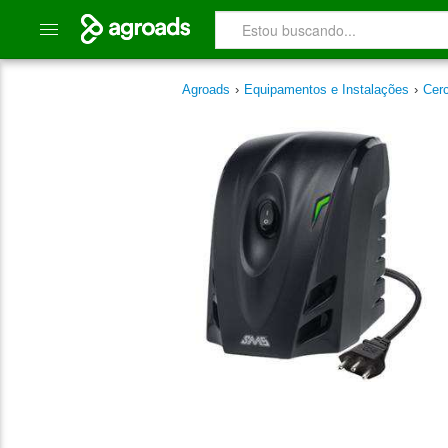
Agroads
›
Equipamentos e Instalações
›
Cerc