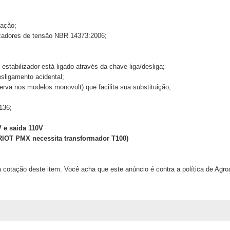
lação;
zadores de tensão NBR 14373:2006;
stabilizador está ligado através da chave liga/desliga;
sligamento acidental;
va nos modelos monovolt) que facilita sua substituição;
136;
 e saída 110V
TRIOT PMX necessita transformador T100)
 cotação deste item. Você acha que este anúncio é contra a política de Agr