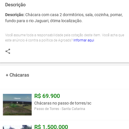
Descrição
Descrição:
Chácara com casa 2 dormitórios, sala, cozinha, pomar,
fundo para o rio Jaguari, ótima localização.
Você assume toda a responsabilidade pela cotação deste item. Você acha que
este anúncio é contra a política de Agroads?
Informar aqui
+ Chácaras
R$ 69.900
Chácaras no passo de torres/sc
Passo de Torres - Santa Catarina
R$ 1.500.000