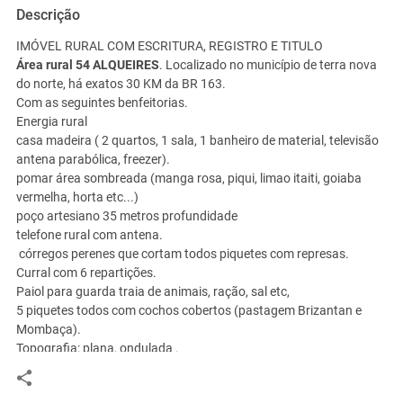
Descrição
IMÓVEL RURAL COM ESCRITURA, REGISTRO E TITULO
Área rural 54 ALQUEIRES
. Localizado no município de terra nova
do norte, há exatos 30 KM da BR 163.
Com as seguintes benfeitorias.
Energia rural
casa madeira ( 2 quartos, 1 sala, 1 banheiro de material, televisão
antena parabólica, freezer).
pomar área sombreada (manga rosa, piqui, limao itaiti, goiaba
vermelha, horta etc...)
poço artesiano 35 metros profundidade
telefone rural com antena.
córregos perenes que cortam todos piquetes com represas.
Curral com 6 repartições.
Paiol para guarda traia de animais, ração, sal etc,
5 piquetes todos com cochos cobertos (pastagem Brizantan e
Mombaça).
Topografia: plana, ondulada .
VALOR DO ALQUEIRE R$ 20.000,00 ( vinte mil)