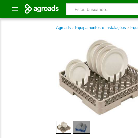
Agroads
›
Equipamentos e Instalações
›
Equi