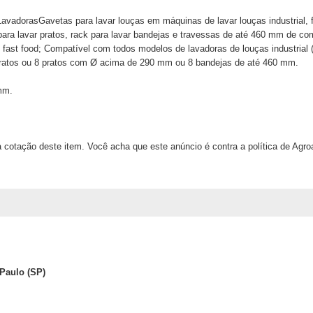
vadorasGavetas para lavar louças em máquinas de lavar louças industrial, fa
 para lavar pratos, rack para lavar bandejas e travessas de até 460 mm de c
des fast food; Compatível com todos modelos de lavadoras de louças industrial
ratos ou 8 pratos com Ø acima de 290 mm ou 8 bandejas de até 460 mm.
mm.
 cotação deste item. Você acha que este anúncio é contra a política de Agr
Paulo (SP)