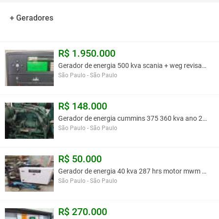
PRESTAMOS SERVIÇOS DE REVISÃO / INSTALAÇÃO /
+ Geradores
START-UP / CONTRATO DE MANUTENÇÃO
PREVENTIVA E ENTRE OUTROS (CONSULTE-NOS
R$ 1.950.000
R$ 98.000,00
Gerador de energia 500 kva scania + weg revisado p
São Paulo - São Paulo
LOCALIZADO EM SP
Você assume toda a responsabilidade pela cotação deste item. Você acha que
R$ 148.000
este anúncio é contra a política de Agroads?
Informar aqui
Gerador de energia cummins 375 360 kva ano 2014 +
São Paulo - São Paulo
R$ 50.000
Gerador de energia 40 kva 287 hrs motor mwm + cram
São Paulo - São Paulo
R$ 270.000