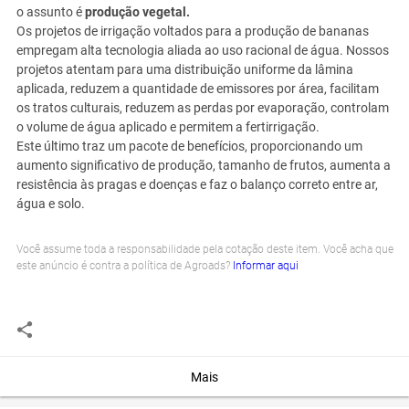
o assunto é
produção vegetal.
Os projetos de irrigação voltados para a produção de bananas
empregam alta tecnologia aliada ao uso racional de água. Nossos
projetos atentam para uma distribuição uniforme da lâmina
aplicada, reduzem a quantidade de emissores por área, facilitam
os tratos culturais, reduzem as perdas por evaporação, controlam
o volume de água aplicado e permitem a fertirrigação.
Este último traz um pacote de benefícios, proporcionando um
aumento significativo de produção, tamanho de frutos, aumenta a
resistência às pragas e doenças e faz o balanço correto entre ar,
água e solo.
Você assume toda a responsabilidade pela cotação deste item. Você acha que
este anúncio é contra a política de Agroads?
Informar aqui
Mais