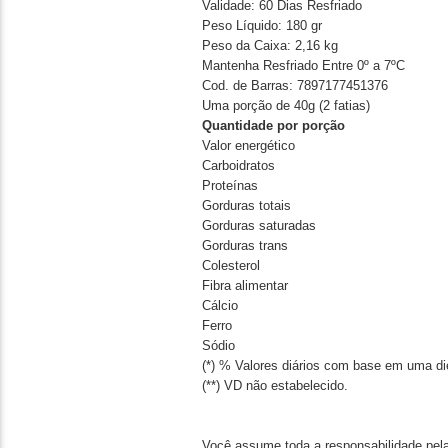
Validade:
60 Dias
Resfriado
Peso Líquido:
180 gr
Peso da Caixa: 2,16 kg
Mantenha Resfriado Entre 0º a 7ºC
Cod. de Barras: 7897177451376
Uma porção de 40g (2 fatias)
Quantidade por porção
Valor energético
Carboidratos
Proteínas
Gorduras totais
Gorduras saturadas
Gorduras trans
Colesterol
Fibra alimentar
Cálcio
Ferro
Sódio
(*) % Valores diários com base em uma d
(**) VD não estabelecido.
Você assume toda a responsabilidade pela