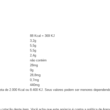
88 Kcal = 369 KJ
3,2g
5,5g
5,5g
2,4g
não contém
28mg
0g
28,8mg
0,7mg
440mg
ieta de 2.000 Kcal ou 8.400 KJ. Seus valores podem ser menores dependend
 cotação deste item. Você acha que este anúncio é contra a política de Agr