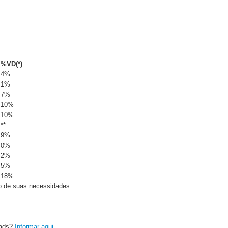
%VD(*)
4%
1%
7%
10%
10%
**
9%
0%
2%
5%
18%
o de suas necessidades.
oads?
Informar aqui