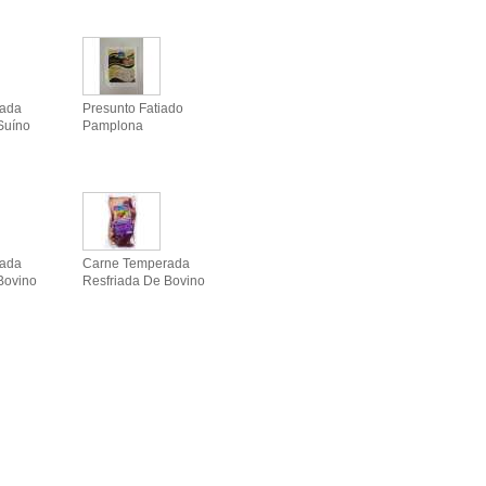
rada
Presunto Fatiado
Suíno
Pamplona
rada
Carne Temperada
Bovino
Resfriada De Bovino