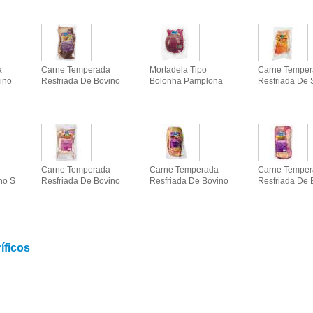
a
Carne Temperada
Mortadela Tipo
Carne Tempe
ino
Resfriada De Bovino
Bolonha Pamplona
Resfriada De 
Carne Temperada
Carne Temperada
Carne Tempe
no S
Resfriada De Bovino
Resfriada De Bovino
Resfriada De 
íficos