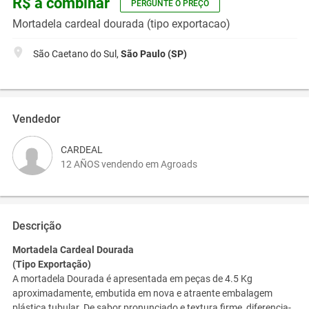
R$ a combinar
PERGUNTE O PREÇO
Mortadela cardeal dourada (tipo exportacao)
São Caetano do Sul,
São Paulo (SP)
Vendedor
CARDEAL
12 AÑOS vendendo em Agroads
Descrição
Mortadela Cardeal Dourada
(Tipo Exportação)
A mortadela Dourada é apresentada em peças de 4.5 Kg
aproximadamente, embutida em nova e atraente embalagem
plástica tubular. De sabor pronunciado e textura firme, diferencia-