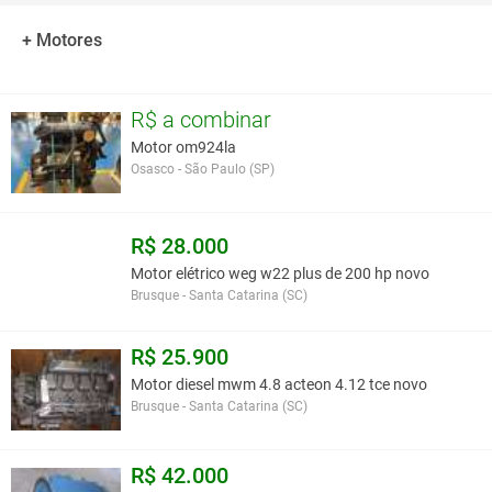
Diâmetro do curso - 105 x 137mm
Sistema de combustão - Injeção direta
+ Motores
Sistema de injeção - Eletrônico
Aspiração - Aftercooler
Potência - 200 HP
R$ a combinar
Torque - 800Nm em 1.300 RPM
Motor om924la
Peso - 490Kg
Osasco - São Paulo (SP)
Produto novo, dentro da caixa
Você assume toda a responsabilidade pela cotação deste item. Você acha que
R$ 28.000
este anúncio é contra a política de Agroads?
Informar aqui
Motor elétrico weg w22 plus de 200 hp novo
Brusque - Santa Catarina (SC)
R$ 25.900
Motor diesel mwm 4.8 acteon 4.12 tce novo
Brusque - Santa Catarina (SC)
R$ 42.000