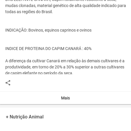
mudas clonadas, material genético de alta qualidade indicado para
todas as regiões do Brasil.
INDICAÇÃO: Bovinos, equinos caprinos e ovinos
INDICE DE PROTEINA DO CAPIM CANARÁ : 40%
A diferença da cultivar Canará em relação às demais cultivares é a
produtividade, em torno de 20% a 30% superior a outras cultivares
de capim elefante no período da seca.
No entanto, a Canará possui ainda outro diferencial: apresenta
entre 6% e 12% mais proteína do que a cana
Mais
Entre os cuidado de manejo, o produtor não deve deixá-la crescer
demais. Portanto, ele precisa realizar cortes sequenciais a cada 2
ou 3 meses, além de ficar atento ao período de corte
+ Nutrição Animal