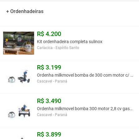
Nâo exige instalação e facil manuseio.
+ Ordenhadeiras
(Máximo de 2 Conjuntos)
R$ 4.200
Kit ordenhadeira completa sulinox
Você assume toda a responsabilidade pela cotação deste item. Você acha que
Cariacica - Espírito Santo
este anúncio é contra a política de Agroads?
Informar aqui
R$ 3.199
Ordenha milkmovel bomba de 300 com motor c/ 1 conj
Cascavel - Paraná
R$ 3.490
Ordenha milkmovel bomba 300 motor 2,8 cv gasolina
Cascavel - Paraná
R$ 3.899