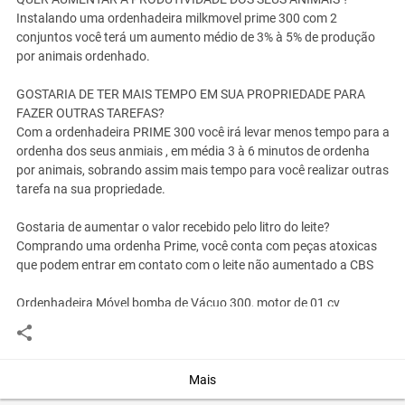
Instalando uma ordenhadeira milkmovel prime 300 com 2
conjuntos você terá um aumento médio de 3% à 5% de produção
por animais ordenhado.
GOSTARIA DE TER MAIS TEMPO EM SUA PROPRIEDADE PARA
FAZER OUTRAS TAREFAS?
Com a ordenhadeira PRIME 300 você irá levar menos tempo para a
ordenha dos seus anmiais , em média 3 à 6 minutos de ordenha
por animais, sobrando assim mais tempo para você realizar outras
tarefa na sua propriedade.
Gostaria de aumentar o valor recebido pelo litro do leite?
Comprando uma ordenha Prime, você conta com peças atoxicas
que podem entrar em contato com o leite não aumentado a CBS
Ordenhadeira Móvel bomba de Vácuo 300, motor de 01 cv
acoplado, Carrinho - (depósito de vácuo), tarro,conjunto completo
para ordenha, Lubrificador, relógio de vácuo e regulador de vácuo.
Ideal para pequenos produtores com poucos animais.
Mais