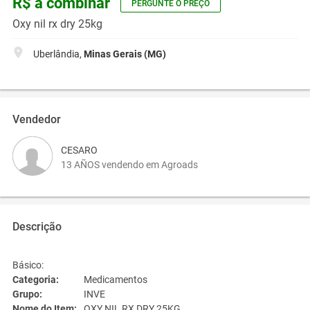
R$ a combinar
PERGUNTE O PREÇO
Oxy nil rx dry 25kg
Uberlândia,
Minas Gerais (MG)
Vendedor
CESARO
13 AÑOS vendendo em Agroads
Descrição
Básico:
Categoria:
Medicamentos
Grupo:
INVE
Nome do Item:
OXY NIL RX DRY 25KG