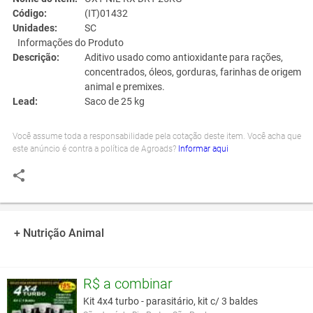
Código:
(IT)01432
Unidades:
SC
Informações do Produto
Descrição:
Aditivo usado como antioxidante para rações,
concentrados, óleos, gorduras, farinhas de origem
animal e premixes.
Lead:
Saco de 25 kg
Você assume toda a responsabilidade pela cotação deste item. Você acha que
este anúncio é contra a política de Agroads?
Informar aqui
+ Nutrição Animal
R$ a combinar
Kit 4x4 turbo - parasitário, kit c/ 3 baldes