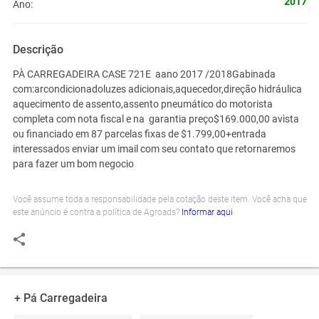
2017
Ano:
Descrição
PÀ CARREGADEIRA CASE 721E aano 2017 /2018
Gabinada
com:
arcondicionado
luzes adicionais,
aquecedor,
direção hidráulica
aquecimento de assento,
assento pneumático do motorista
completa com nota fiscal e na garantia preço$169.000,00 avista
ou financiado em 87 parcelas fixas de $1.799,00+entrada
interessados enviar um imail com seu contato que retornaremos
para fazer um bom negocio
Você assume toda a responsabilidade pela cotação deste item. Você acha que
este anúncio é contra a política de Agroads?
Informar aqui
+ Pá Carregadeira