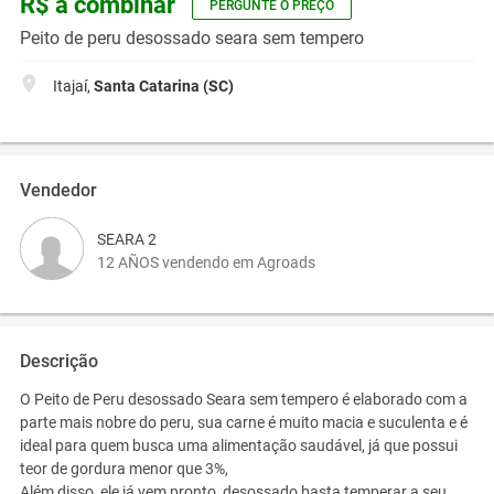
R$ a combinar
PERGUNTE O PREÇO
Peito de peru desossado seara sem tempero
Itajaí,
Santa Catarina (SC)
Vendedor
SEARA 2
12 AÑOS vendendo em Agroads
Descrição
O Peito de Peru desossado Seara sem tempero é elaborado com a
parte mais nobre do peru, sua carne é muito macia e suculenta e é
ideal para quem busca uma alimentação saudável, já que possui
teor de gordura menor que 3%,
Além disso, ele já vem pronto, desossado basta temperar a seu