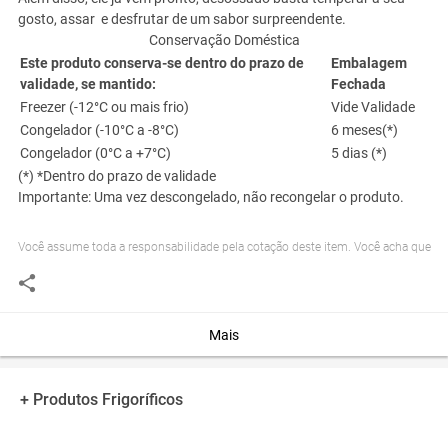
gosto, assar e desfrutar de um sabor surpreendente.
Conservação Doméstica
Este produto conserva-se dentro do prazo de
Embalagem
validade, se mantido:
Fechada
Freezer (-12°C ou mais frio)
Vide Validade
Congelador (-10°C a -8°C)
6 meses(*)
Congelador (0°C a +7°C)
5 dias (*)
(*) *Dentro do prazo de validade
Importante: Uma vez descongelado, não recongelar o produto.
Você assume toda a responsabilidade pela cotação deste item. Você acha que
este anúncio é contra a política de Agroads?
Informar aqui
Mais
+ Produtos Frigoríficos