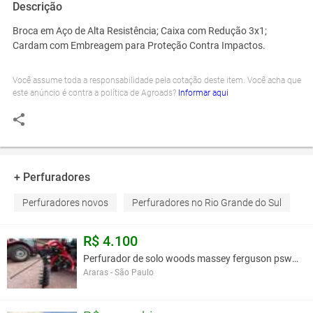
Descrição
Broca em Aço de Alta Resistência; Caixa com Redução 3x1;
Cardam com Embreagem para Proteção Contra Impactos.
Você assume toda a responsabilidade pela cotação deste item. Você acha que
este anúncio é contra a política de Agroads?
Informar aqui
+ Perfuradores
Perfuradores novos
Perfuradores no Rio Grande do Sul
R$ 4.100
Perfurador de solo woods massey ferguson psw 65
Araras - São Paulo