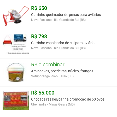
R$ 650
* vitalidade aos pássaros
Carrinho queimador de penas para aviários
*penas bonitas e brilhantes
Nova Bassano - Rio Grande do Sul (RS)
* melhor desempenho sexual
*rápido desenvolvimento da muda de pena
*evita obesidade e morte súbita aos pássaros
R$ 798
*evita câncer e outras doenças contagiosas
Carrinho espalhador de cal para aviários
*metabolismo 100% funcionando naturalmente
Nova Bassano - Rio Grande do Sul (RS)
R$ a combinar
Estas sementes ao chegarem no brasil, passam por um rigoroso
Aminoaves, poedeiras, núcleo, frangos
processo de seleção, ficando totalmente limpa e esterilizadas para
Votuporanga - São Paulo (SP)
proporcionar a melhor nutrição a seus pássaros.
R$ 55.000
APRESENTAÇÃO DO PRODUTO: Sementes
Chocadeiras kelycar na promocao de 60 ovos
Uberlândia - Minas Gerais (MG)
VALIDADE DO PRODUTO: 3 anos