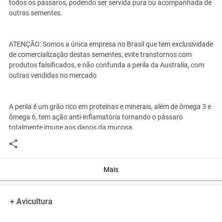
todos os pássaros, podendo ser servida pura ou acompanhada de
outras sementes.
ATENÇÃO: Somos a única empresa no Brasil que tem exclusividade
de comercialização destas sementes, evite transtornos com
produtos falsificados, e não confunda a perila da Australia, com
outras vendidas no mercado
A perila é um grão rico em proteínas e minerais, além de ômega 3 e
ômega 6, tem ação anti-inflamatória tornando o pássaro
totalmente imune aos danos da mucosa.
Mais
Recém descoberta e aprovados por cientistas de todo mundo a
PERILA DA AUSTRALIA, é a única a conter em sua composição,
bases de 5% de fito hormônio natural, que é responsável por
+ Avicultura
proporcionar: