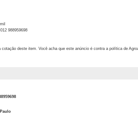
mil
p 012 988959698
 cotação deste item. Você acha que este anúncio é contra a política de Agr
88959698
 Paulo