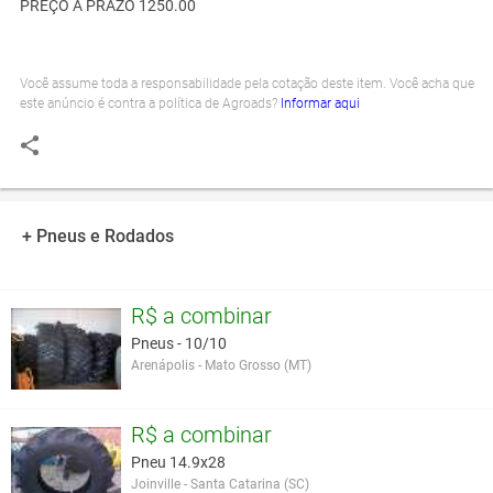
PREÇO A PRAZO 1250.00
Você assume toda a responsabilidade pela cotação deste item. Você acha que
este anúncio é contra a política de Agroads?
Informar aqui
+ Pneus e Rodados
R$ a combinar
Pneus - 10/10
Arenápolis - Mato Grosso (MT)
R$ a combinar
Pneu 14.9x28
Joinville - Santa Catarina (SC)