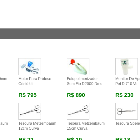
20mm
Motor Para Prótese
Fotopolimerizador
Monitor De Ap
Cristófoli
Sem Fio D2000 Dmc
Pet Dl710 Ve
R$ 795
R$ 890
R$ 230
baum
Tesoura Metzembaum
Tesoura Metzembaum
Tesoura Spen
12cm Curva
15cm Curva
R$ 22
R$ 19
R$ 18