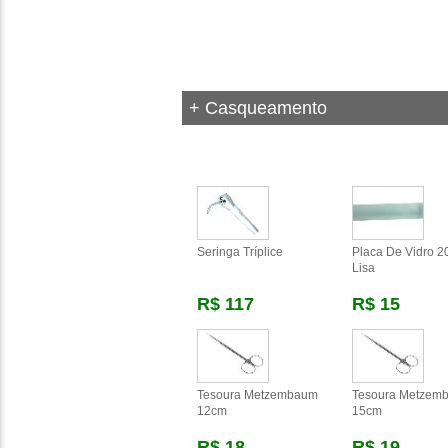
+ Casqueamento
Seringa Tríplice
Placa De Vidro 
Lisa
R$ 117
R$ 15
Tesoura Metzembaum
Tesoura Metzem
12cm
15cm
R$ 18
R$ 19