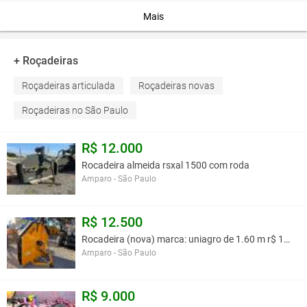
Preço R$ 5.990,00
Mais
Você assume toda a responsabilidade pela cotação deste item. Você acha que
este anúncio é contra a política de Agroads?
Informar aqui
+ Roçadeiras
Roçadeiras articulada
Roçadeiras novas
Roçadeiras no São Paulo
R$ 12.000
Rocadeira almeida rsxal 1500 com roda
Amparo - São Paulo
R$ 12.500
Rocadeira (nova) marca: uniagro de 1.60 m r$ 12.50
Amparo - São Paulo
R$ 9.000