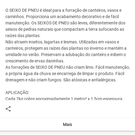
O SEIXO DE PNEU é ideal para a forração de canteiros, vasos e
caminhos. Proporciona um acabamento decorativo e de fácil
manutenção. Os SEIXOS DE PNEU são leves, diferentemente dos
seixos de pedras naturais que compactam a terra sufocando as
raízes das plantas.
Não atraem insetos, lagartas e lesmas. Utilizadas em vasos e
canteiros, protegem as raízes das plantas no inverno e mantém a
umidade no verão. Preservam a adubação do canteiro e inibem o
crescimento de ervas daninhas.
As forrações de SEIXO DE PNEU não criam limo. Fácil manutenção,
a própria água da chuva se encarrega de limpar o produto. Fácil
drenagem e não criam fungos. São atóxicas e antialérgicas.
APLICAÇÃO:
Cada 7kg cobre aproximadamente 1 metro² x 1,5cm espessura.
CORES:
VERDE
TERRACOTA
AZUL
Mais
MARROM