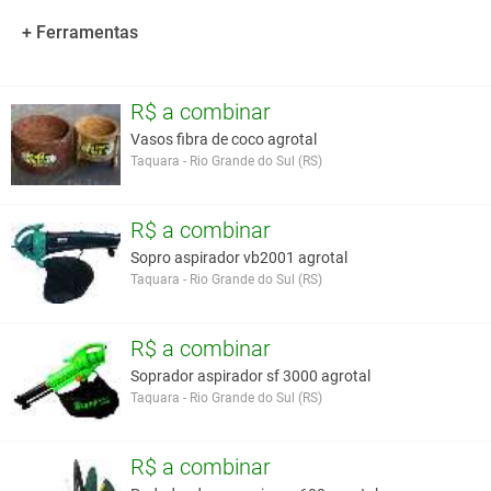
EMBALAGENS: Sacos de 1,
5, 10 kg e a granel
+ Ferramentas
Você assume toda a responsabilidade pela cotação deste item. Você acha que
este anúncio é contra a política de Agroads?
Informar aqui
R$ a combinar
Vasos fibra de coco agrotal
Taquara - Rio Grande do Sul (RS)
R$ a combinar
Sopro aspirador vb2001 agrotal
Taquara - Rio Grande do Sul (RS)
R$ a combinar
Soprador aspirador sf 3000 agrotal
Taquara - Rio Grande do Sul (RS)
R$ a combinar