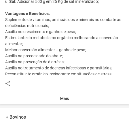
ü
Sal:
Adicionar 500 g em 25 Kg de sal mineralizado;
Vantagens e Benefícios:
Suplemento de vitaminas, aminoácidos e minerais no combate às
deficiências nutricionais;
Auxilia no crescimento e ganho de peso;
Estimulante do metabolismo orgânico melhorando a conversão
alimentar;
Melhor conversão alimentar + ganho de peso;
Auxilia na precocidade do abate;
Auxilia na prevenção de diarréias;
Auxilia no tratamento de doenças infecciosas e parasitárias;
Reconstituinte orgânico, revigorante em situações de stress.
Produto Isento de Registro conforme a IN 42 de 16/12/2010.
Mais
Você assume toda a responsabilidade pela cotação deste item. Você acha que
este anúncio é contra a política de Agroads?
Informar aqui
+ Bovinos