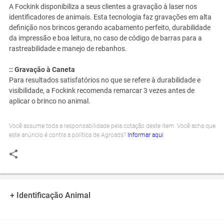
A Fockink disponibiliza a seus clientes a gravação à laser nos
identificadores de animais. Esta tecnologia faz gravações em alta
definição nos brincos gerando acabamento perfeito, durabilidade
da impressão e boa leitura, no caso de código de barras para a
rastreabilidade e manejo de rebanhos.
:: Gravação à Caneta
Para resultados satisfatórios no que se refere à durabilidade e
visibilidade, a Fockink recomenda remarcar 3 vezes antes de
aplicar o brinco no animal.
Você assume toda a responsabilidade pela cotação deste item. Você acha que
este anúncio é contra a política de Agroads?
Informar aqui
+ Identificação Animal