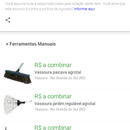
Você assume toda a responsabilidade pela cotação deste item. Você acha que
este anúncio é contra a política de Agroads?
Informar aqui
+ Ferramentas Manuais
R$ a combinar
Vassoura paicava agrotal
Taquara - Rio Grande do Sul (RS)
R$ a combinar
Vassoura jardim regulável agrotal
Taquara - Rio Grande do Sul (RS)
R$ a combinar