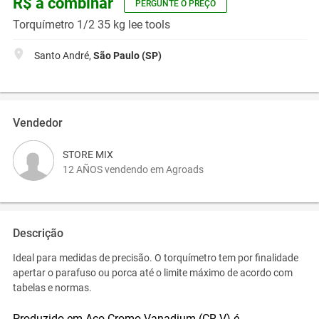
R$ a combinar
PERGUNTE O PREÇO
Torquímetro 1/2 35 kg lee tools
Santo André,
São Paulo (SP)
Vendedor
STORE MIX
12 AÑOS vendendo em Agroads
Descrição
Ideal para medidas de precisão. O torquímetro tem por finalidade
apertar o parafuso ou porca até o limite máximo de acordo com
tabelas e normas.
Produzido em Aço Cromo Vanadium (CR-V) é