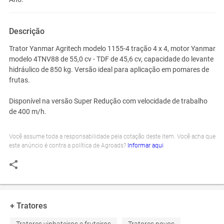
Descrição
Trator Yanmar Agritech modelo 1155-4 tração 4 x 4, motor Yanmar
modelo 4TNV88 de 55,0 cv - TDF de 45,6 cv, capacidade do levante
hidráulico de 850 kg. Versão ideal para aplicação em pomares de
frutas.
Disponível na versão Super Redução com velocidade de trabalho
de 400 m/h.
Você assume toda a responsabilidade pela cotação deste item. Você acha que
este anúncio é contra a política de Agroads?
Informar aqui
+ Tratores