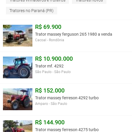
Tratores vinhateiros e fruteiros
Tratores novos
Tratores no Paraná (PR)
R$ 69.900
Trator massey ferguson 265 1980 a venda
Cacoal - Rondônia
R$ 10.900.000
Trator mf. 4292
São Paulo - São Paulo
R$ 152.000
Trator massey ferreson 4292 turbo
Amparo - São Paulo
R$ 144.900
Trator massey ferreson 4275 turbo