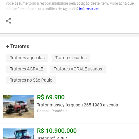
Você assume toda a responsabilidade pela cotação deste item. Você acha que
este anúncio é contra a política de Agroads?
Informar aqui
+ Tratores
Tratores agrícolas
Tratores usados
Tratores AGRALE
Tratores AGRALE usados
Tratores no São Paulo
R$ 69.900
Trator massey ferguson 265 1980 a venda
Cacoal - Rondônia
R$ 10.900.000
Trator mf. 4292