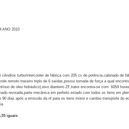
4 ANO 2010
 cilindros turbo/intercooler de fábrica com 205 cv de potência,cabinado de fá
role remoto traseiro triplo de 6 saídas,possui tomada de força a qual encont
ntínuo de oleo hidráulico),eixo dianteiro ZF,trator encontra-se com: 6059 hor
ionado revisada,parte mecânica em perfeito estado com todos os itens em ple
90 dias após a emissão da nf para os itens:motor e cambio transporte do e
ia
,55 iguais