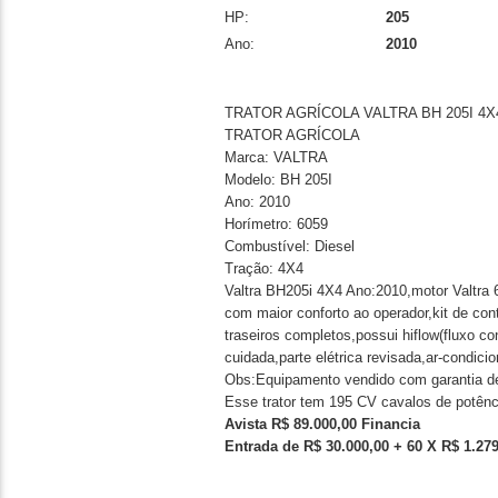
HP:
205
Ano:
2010
TRATOR AGRÍCOLA VALTRA BH 205I 4X
TRATOR AGRÍCOLA
Marca: VALTRA
Modelo: BH 205I
Ano: 2010
Horímetro: 6059
Combustível: Diesel
Tração: 4X4
Valtra BH205i 4X4 Ano:2010,motor Valtra 6
com maior conforto ao operador,kit de cont
traseiros completos,possui hiflow(fluxo co
cuidada,parte elétrica revisada,ar-condic
Obs:Equipamento vendido com garantia de 
Esse trator tem 195 CV cavalos de potênc
Avista R$ 89.000,00 Financia
Entrada de R$ 30.000,00 + 60 X R$ 1.279