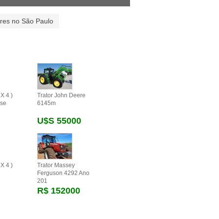
ores no São Paulo
X 4 )
Trator John Deere
se
6145m
U$s 55000
X 4 )
Trator Massey
Ferguson 4292 Ano
201
R$ 152000