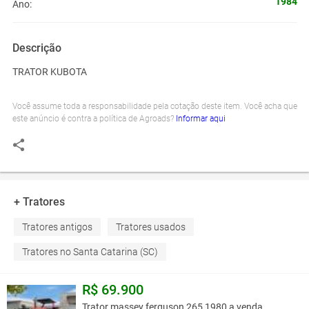
1984
Ano:
Descrição
TRATOR KUBOTA
Você assume toda a responsabilidade pela cotação deste item. Você acha que
este anúncio é contra a política de Agroads?
Informar aqui
+ Tratores
Tratores antigos
Tratores usados
Tratores no Santa Catarina (SC)
R$ 69.900
Trator massey ferguson 265 1980 a venda