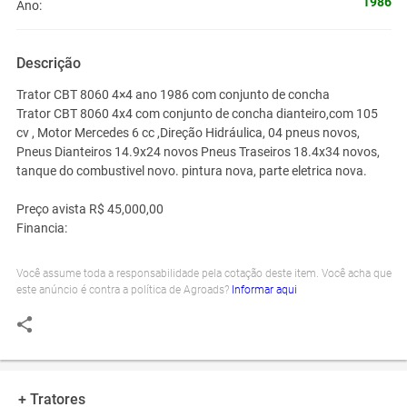
1986
Ano:
Descrição
Trator CBT 8060 4×4 ano 1986 com conjunto de concha
Trator CBT 8060 4x4 com conjunto de concha dianteiro,com 105
cv , Motor Mercedes 6 cc ,Direção Hidráulica, 04 pneus novos,
Pneus Dianteiros 14.9x24 novos Pneus Traseiros 18.4x34 novos,
tanque do combustivel novo. pintura nova, parte eletrica nova.
Preço avista R$ 45,000,00
Financia:
Você assume toda a responsabilidade pela cotação deste item. Você acha que
este anúncio é contra a política de Agroads?
Informar aqui
+ Tratores