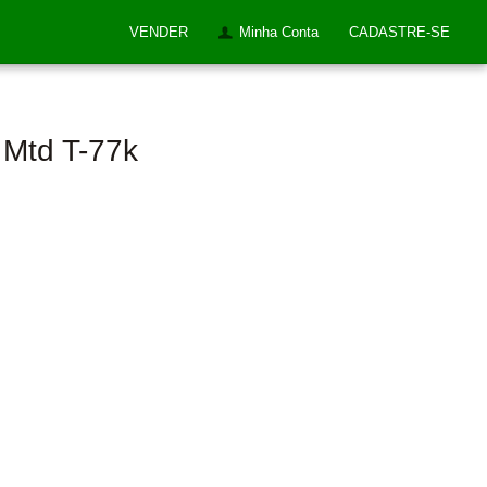
VENDER
Minha Conta
CADASTRE-SE
 Mtd T-77k