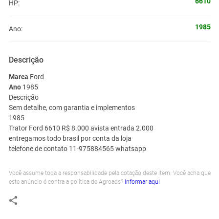
6610
HP:
1985
Ano:
Descrição
Marca
Ford
Ano
1985
Descrição
Sem detalhe, com garantia e implementos
1985
Trator Ford 6610 R$ 8.000 avista entrada 2.000
entregamos todo brasil por conta da loja
telefone de contato 11-975884565 whatsapp
Você assume toda a responsabilidade pela cotação deste item. Você acha que
este anúncio é contra a política de Agroads?
Informar aqui