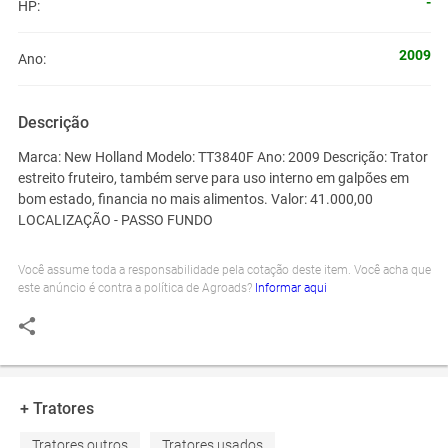
-
HP:
2009
Ano:
Descrição
Marca: New Holland Modelo: TT3840F Ano: 2009 Descrição: Trator
estreito fruteiro, também serve para uso interno em galpões em
bom estado, financia no mais alimentos. Valor: 41.000,00
LOCALIZAÇÃO - PASSO FUNDO
Você assume toda a responsabilidade pela cotação deste item. Você acha que
este anúncio é contra a política de Agroads?
Informar aqui
+ Tratores
Tratores outros
Tratores usados