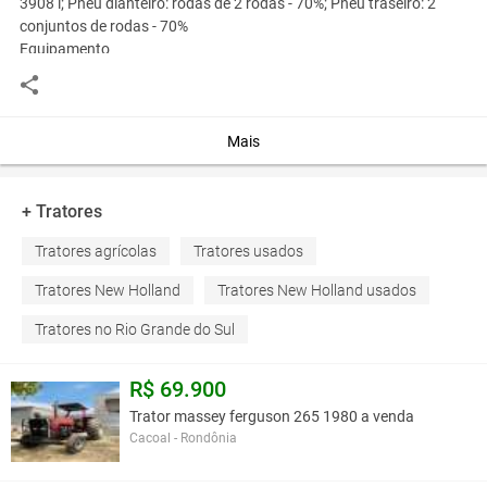
3908 l; Pneu dianteiro: rodas de 2 rodas - 70%; Pneu traseiro: 2
conjuntos de rodas - 70%
Equipamento
- Ar- Carregador frontal completo- Hidráulica eletrônica- Assento
aéreo- Assento do passageiro- 2 conjuntos de pneus, 1 pneu
agrícola com espinhos- Equipamento sem fricção- Acessórios para
janela traseira- Pontos de venda econômicos
Mais
Você assume toda a responsabilidade pela cotação deste item. Você acha que
+ Tratores
este anúncio é contra a política de Agroads?
Informar aqui
Tratores agrícolas
Tratores usados
Tratores New Holland
Tratores New Holland usados
Tratores no Rio Grande do Sul
R$ 69.900
Trator massey ferguson 265 1980 a venda
Cacoal - Rondônia