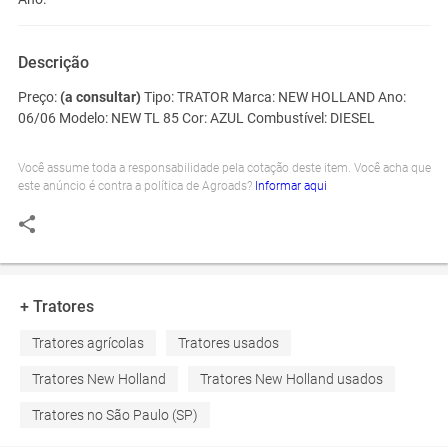
Descrição
Preço:
(a consultar)
Tipo:
TRATOR
Marca:
NEW HOLLAND
Ano:
06/06
Modelo:
NEW TL 85
Cor:
AZUL
Combustível:
DIESEL
Você assume toda a responsabilidade pela cotação deste item. Você acha que
este anúncio é contra a política de Agroads?
Informar aqui
+ Tratores
Tratores agrícolas
Tratores usados
Tratores New Holland
Tratores New Holland usados
Tratores no São Paulo (SP)