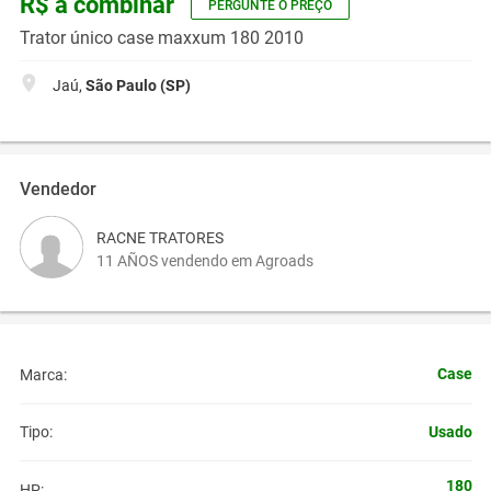
R$ a combinar
PERGUNTE O PREÇO
Trator único case maxxum 180 2010
Jaú,
São Paulo (SP)
Vendedor
RACNE TRATORES
11 AÑOS vendendo em Agroads
Case
Marca:
Usado
Tipo:
180
HP: