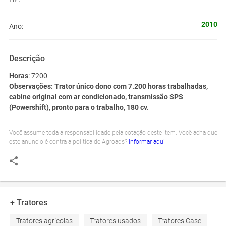
2010
Ano:
Descrição
Horas
: 7200
Observações
: Trator único dono com 7.200 horas trabalhadas,
cabine original com ar condicionado, transmissão SPS
(Powershift), pronto para o trabalho, 180 cv.
Você assume toda a responsabilidade pela cotação deste item. Você acha que
este anúncio é contra a política de Agroads?
Informar aqui
+ Tratores
Tratores agrícolas
Tratores usados
Tratores Case