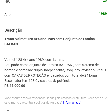
123
HP:
1989
Ano:
Descrição
Trator Valmet 128 4x4 ano 1989 com Conjunto de Lamina
BALDAN
Valmet 128 4x4 ano 1989, com Lamina
Equipado com Conjunto de Lamina BALDAN , com sistema de
bomba e comando duplo independente, Conjunto Revisado. Pneus
com CAPAS DE PROTEÇÃO encapados com total de 24 lonas .
Esse trator tem 123 Cv cavalos de potência
R$ 45.000,00
Você assume toda a responsabilidade pela cotação deste item. Você acha que
este anúncio é contra a política de Agroads?
Informar aqui