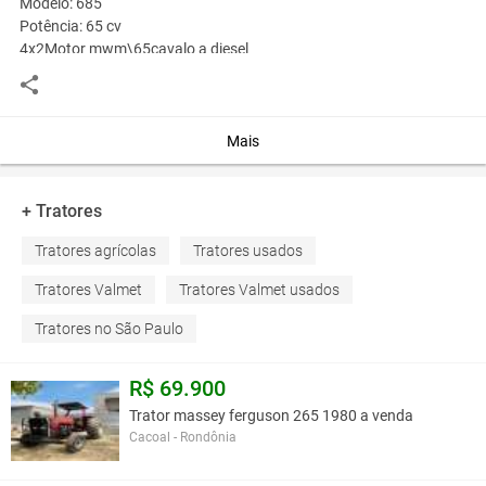
Modelo: 685
Potência: 65 cv
4x2Motor mwm\65cavalo a diesel
Hidraulica direçãoConservado em garagem
Pintura mecanica boas5960 hs trabalho
Pneus semi novos
Preço avista R$ 17.500,00 ou
Mais
Entrada de R$ 7.500,00 + 24 x R$ 380,74
+ Tratores
Você assume toda a responsabilidade pela cotação deste item. Você acha que
este anúncio é contra a política de Agroads?
Informar aqui
Tratores agrícolas
Tratores usados
Tratores Valmet
Tratores Valmet usados
Tratores no São Paulo
R$ 69.900
Trator massey ferguson 265 1980 a venda
Cacoal - Rondônia