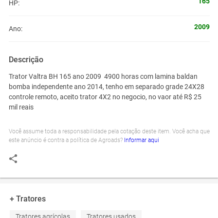
165
HP:
2009
Ano:
Descrição
Trator Valtra BH 165 ano 2009 4900 horas com lamina baldan
bomba independente ano 2014, tenho em separado grade 24X28
controle remoto, aceito trator 4X2 no negocio, no vaor até R$ 25
mil reais
Você assume toda a responsabilidade pela cotação deste item. Você acha que
este anúncio é contra a política de Agroads?
Informar aqui
+ Tratores
Tratores agrícolas
Tratores usados